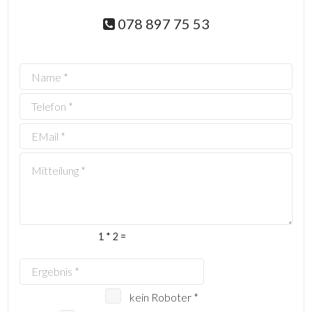
078 897 75 53
1 * 2 =
kein Roboter *