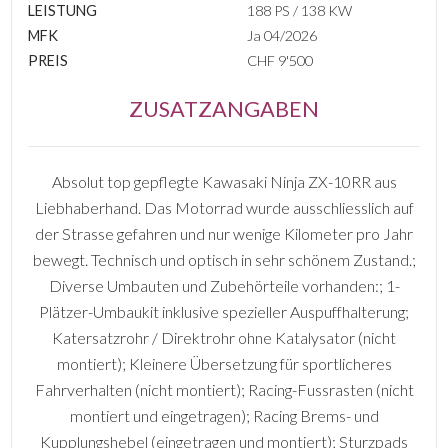
LEISTUNG
188 PS / 138 KW
MFK
Ja 04/2026
PREIS
CHF 9'500
ZUSATZANGABEN
Absolut top gepflegte Kawasaki Ninja ZX-10RR aus
Liebhaberhand. Das Motorrad wurde ausschliesslich auf
der Strasse gefahren und nur wenige Kilometer pro Jahr
bewegt. Technisch und optisch in sehr schönem Zustand.;
Diverse Umbauten und Zubehörteile vorhanden:; 1-
Plätzer-Umbaukit inklusive spezieller Auspuffhalterung;
Katersatzrohr / Direktrohr ohne Katalysator (nicht
montiert); Kleinere Übersetzung für sportlicheres
Fahrverhalten (nicht montiert); Racing-Fussrasten (nicht
montiert und eingetragen); Racing Brems- und
Kupplungshebel (eingetragen und montiert); Sturzpads