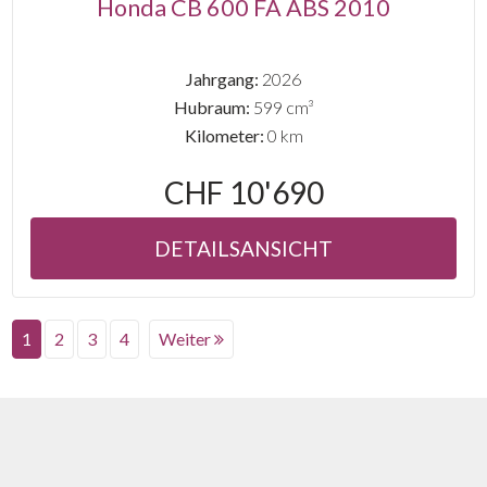
Honda CB 600 FA ABS 2010
Jahrgang:
2026
Hubraum:
599 cm³
Kilometer:
0 km
CHF 10'690
DETAILSANSICHT
1
2
3
4
Weiter