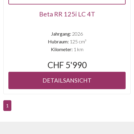
Beta RR 125i LC 4T
Jahrgang:
2026
Hubraum:
125 cm³
Kilometer:
1 km
CHF 5'990
DETAILSANSICHT
1