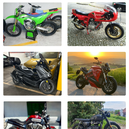
Kawasaki ER 6 N 2011
2026, 0 km
Yamaha MT-09A
CHF 8'990
2026, 1 km
CHF 9'990
Ducati 900 SS MHR (Mike
Kawasaki KX 250
Hailwoo..
2025, 0 km
1983, 26'000 km
CHF 6'490
CHF 15'500
Honda NSS 350 Smart Top
ENERGICA Eva Ribelle
Box
2020, 7'600 km
2024, 8'000 km
CHF 12'900
CHF 4'850