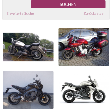
Erweiterte Suche
Zurücksetzen
Yamaha XVS 1100 A Classic
Suzuki GSF 1250SA Bandit
2006, 9'850 km
2008, 42'000 km
CHF 6'300
CHF 4'490