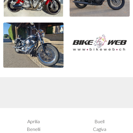
Triumph Bonneville T120
Yamaha MT-01
ABS ACE..
2006, 22'100 km
2019, 3'850 km
CHF 5'900
CHF 11'200
Harley-Davidson FXD Dyna
Triumph T 140 ES
Super ..
Bonneville Roy..
2003, 35'000 km
1981, 25'000 km
CHF 8'800
CHF 9'300
Aprilia
Buell
Benelli
Cagiva