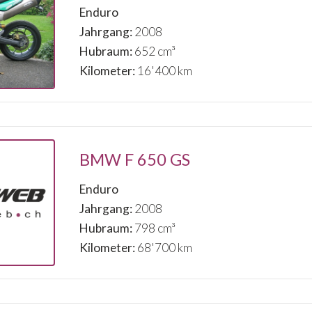
Enduro
Jahrgang:
2008
Hubraum:
652 cm³
Kilometer:
16'400 km
BMW F 650 GS
Enduro
Jahrgang:
2008
Hubraum:
798 cm³
Kilometer:
68'700 km