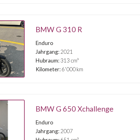
BMW G 310 R
Enduro
Jahrgang:
2021
Hubraum:
313 cm³
Kilometer:
6'000 km
BMW G 650 Xchallenge
Enduro
Jahrgang:
2007
Hubraum:
651 cm³