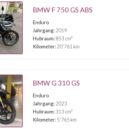
BMW F 750 GS ABS
Enduro
Jahrgang:
2019
Hubraum:
853 cm³
Kilometer:
20'761 km
BMW G 310 GS
Enduro
Jahrgang:
2023
Hubraum:
313 cm³
Kilometer:
5'765 km