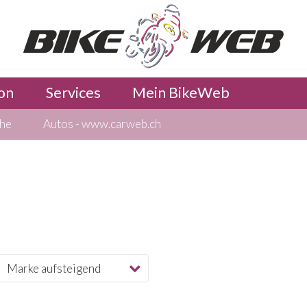
on
Services
Mein BikeWeb
che
Autos - www.carweb.ch