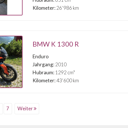
Kilometer:
26'986 km
BMW K 1300 R
Enduro
Jahrgang:
2010
Hubraum:
1292 cm³
Kilometer:
43'600 km
7
Weiter