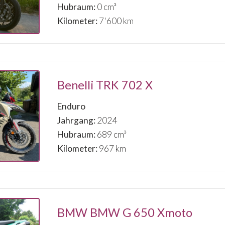
Hubraum:
0 cm³
Kilometer:
7'600 km
Benelli TRK 702 X
Enduro
Jahrgang:
2024
Hubraum:
689 cm³
Kilometer:
967 km
BMW BMW G 650 Xmoto