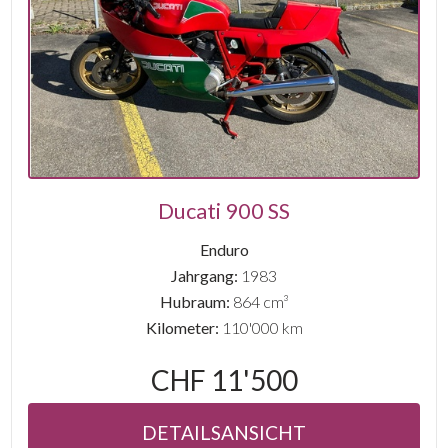
Ducati 900 SS
Enduro
Jahrgang:
1983
Hubraum:
864 cm³
Kilometer:
110'000 km
CHF 11'500
DETAILSANSICHT