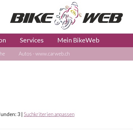
on
Services
Mein BikeWeb
che
Autos - www.carweb.ch
funden: 3 |
Suchkriterien anpassen