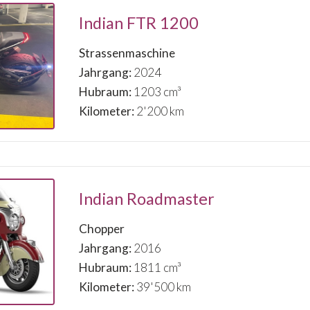
Indian FTR 1200
Strassenmaschine
Jahrgang:
2024
Hubraum:
1203 cm³
Kilometer:
2'200 km
Indian Roadmaster
Chopper
Jahrgang:
2016
Hubraum:
1811 cm³
Kilometer:
39'500 km