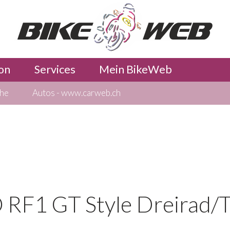
on
Services
Mein BikeWeb
che
Autos - www.carweb.ch
F1 GT Style Dreirad/T