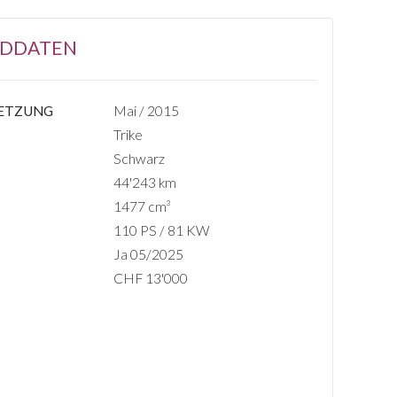
DDATEN
SETZUNG
Mai / 2015
Trike
Schwarz
44'243 km
1477 cm³
110 PS / 81 KW
Ja 05/2025
CHF 13'000