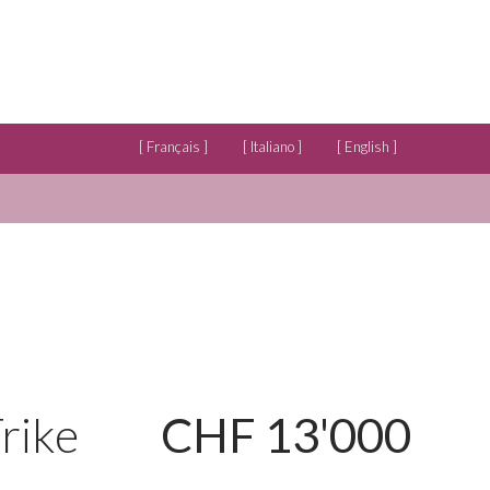
[ Français ]
[ Italiano ]
[ English ]
rike
CHF 13'000