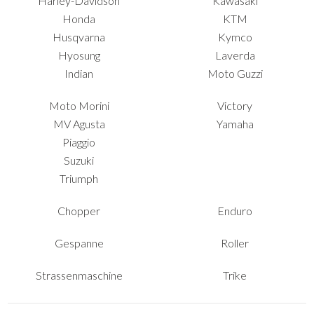
Harley-Davidson
Kawasaki
Honda
KTM
Husqvarna
Kymco
Hyosung
Laverda
Indian
Moto Guzzi
Moto Morini
Victory
MV Agusta
Yamaha
Piaggio
Suzuki
Triumph
Chopper
Enduro
Gespanne
Roller
Strassenmaschine
Trike