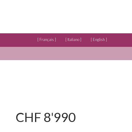
[ Français ]
[ Italiano ]
[ English ]
CHF 8'990