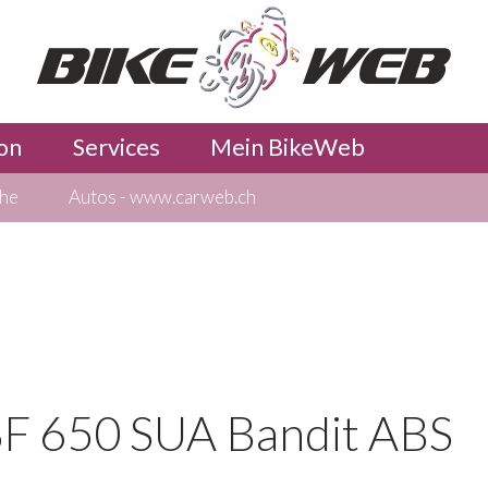
on
Services
Mein BikeWeb
che
Autos - www.carweb.ch
SF 650 SUA Bandit ABS